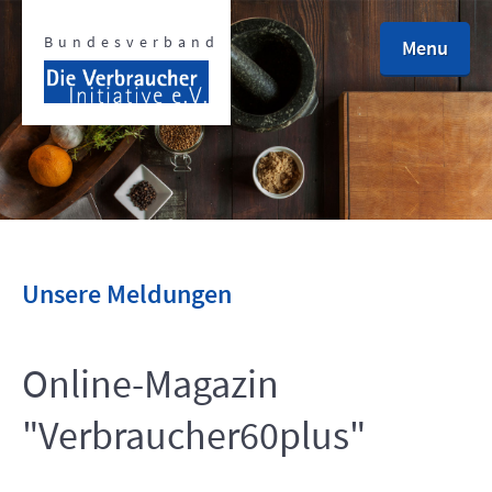
Bundesverband
Menu
defined
defined
Unsere Meldungen
Online-Magazin
defined
"Verbraucher60plus"
defined