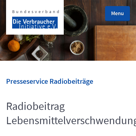
Bundesverband
Menu
defined
defined
Presseservice Radiobeiträge
Radiobeitrag
defined
Lebensmittelverschwendun
defined