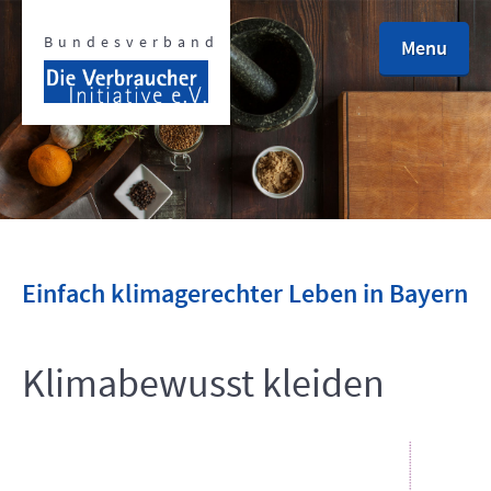
Bundesverband
Menu
defined
defined
Einfach klimagerechter Leben in Bayern
Klimabewusst kleiden
defined
defined