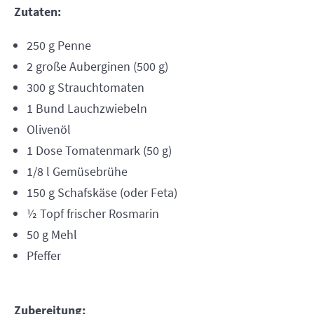
Zutaten:
250 g Penne
2 große Auberginen (500 g)
300 g Strauchtomaten
1 Bund Lauchzwiebeln
Olivenöl
1 Dose Tomatenmark (50 g)
1/8 l Gemüsebrühe
150 g Schafskäse (oder Feta)
½ Topf frischer Rosmarin
50 g Mehl
Pfeffer
Zubereitung: