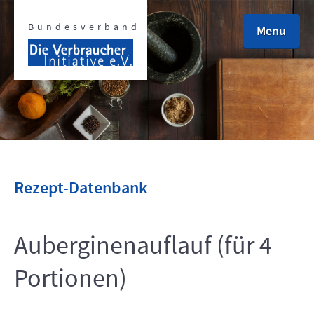
Bundesverband
Menu
defined
defined
Rezept-Datenbank
Auberginenauflauf (für 4
defined
Portionen)
defined