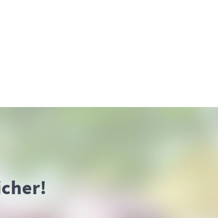
icher!