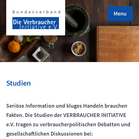
Bundesverband
Menu
defined
defined
Studien
defined
Seriöse Information und kluges Handeln brauchen
Fakten. Die Studien der VERBRAUCHER INITIATIVE
defined
e.V. tragen zu verbraucherpolitischen Debatten und
gesellschaftlichen Diskussionen bei: